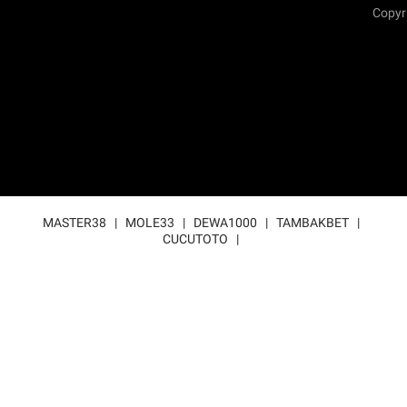
Copyr
MASTER38
|
MOLE33
|
DEWA1000
|
TAMBAKBET
|
CUCUTOTO
|