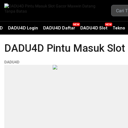
D
DADU4D Login
DADU4D Daftar
DADU4D Slot
Tekno
DADU4D Pintu Masuk Slot
DADU4D