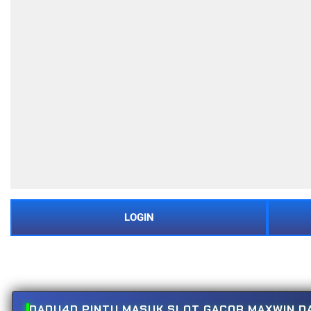
LOGIN
DADU4D PINTU MASUK SLOT GACOR MAXWIN D