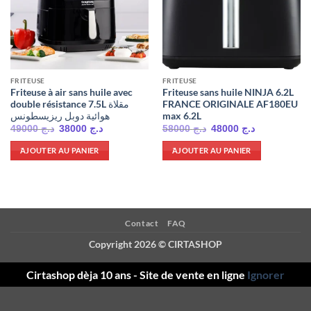
FRITEUSE
FRITEUSE
Friteuse à air sans huile avec
Friteuse sans huile NINJA 6.2L
double résistance 7.5L مقلاة
FRANCE ORIGINALE AF180EU
هوائية دوبل ريزيسطونس
max 6.2L
Le
Le
Le
Le
49000
د.ج
38000
د.ج
58000
د.ج
48000
د.ج
prix
prix
prix
prix
initial
actuel
initial
actuel
َAJOUTER AU PANIER
َAJOUTER AU PANIER
était :
est :
était :
est :
د.ج 48000.
د.ج 58000.
د.ج 38000.
د.ج 49000.
Contact
FAQ
Copyright 2026 ©
CIRTASHOP
Cirtashop dèja 10 ans - Site de vente en ligne
Ignorer