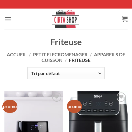
Passer
au
contenu
Friteuse
ACCUEIL
/
PETIT ELECROMENAGER
/
APPAREILS DE
CUISSON
/
FRITEUSE
promo
promo
Ajouter
Ajouter
à la liste
à la liste
de
de
souhaits
souhaits