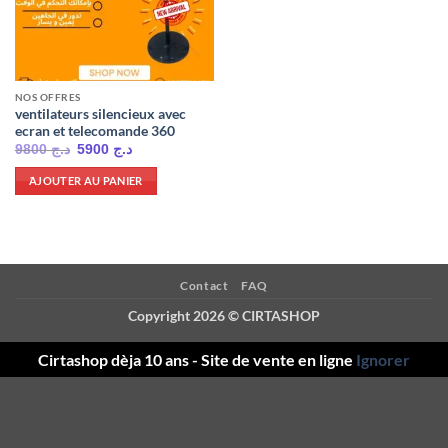
NOS OFFRES
ventilateurs silencieux avec
ecran et telecomande 360
Le
Le
9800
د.ج
5900
د.ج
prix
prix
initial
actuel
َAJOUTER AU PANIER
était :
est :
د.ج 5900.
د.ج 9800.
Contact
FAQ
Copyright 2026 ©
CIRTASHOP
Cirtashop dèja 10 ans - Site de vente en ligne
Ignorer