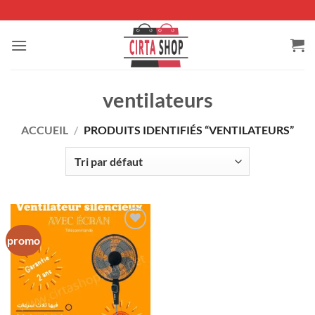
Passer
au
contenu
ventilateurs
ACCUEIL
/
PRODUITS IDENTIFIÉS “VENTILATEURS”
promo
Ajouter
à la liste
de
souhaits