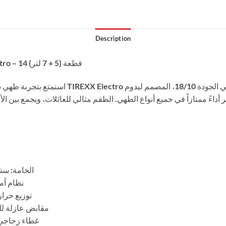
Description
� طقم قدر ضغط TIREXX Electro – 14 قطعة (5 + 7 لتر)
استمتع بتجربة طهي سريعة وآمنة مع طقم قدر الضغ
• الخامة: ستانلس ست
• نظام 
• توزيع ح
• مقابض عازلة ل
• غطاء زجاجي