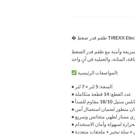
ط TIREXX Electro المصنوع من الستانلس ستيل عالي الجودة 18/10، المصمم ليدوم
المواصفات الرئيسية:
• السعة: 5 لتر + 7 لتر
• عدد القطع: 14 قطعة متكاملة
يل 18/10 مقاوم للصدأ
أمان متطور لضمان استعمال آمن
راري ممتاز لطهي متجانس وسريع
لحرارة لسهولة وأمان الاستخدام
 + سلة تبخير + ملحقات متعددة