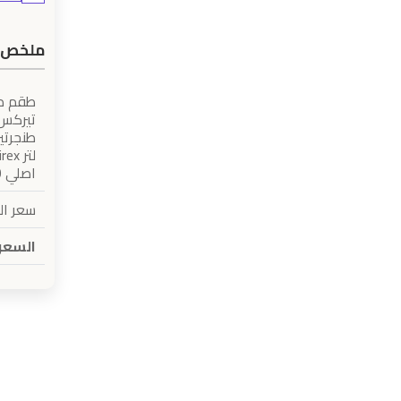
ملخص 
طقم طن
لتر tirex
اصلي 18/10
سعر ا
السعر 