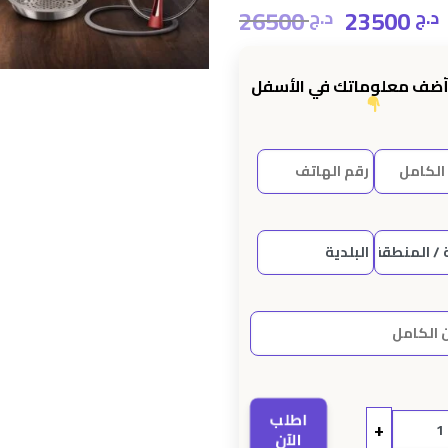
26500
23500
د.ج
د.ج
Le
prix
initial
أضف معلوماتك في الأسفل
était :
e
اطلب
+
الآن