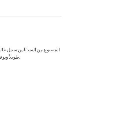
طويلاً ويوفر أداءً ممتازاً في جميع أنواع الطهي. الطقم مثالي للعائلات، ويجمع بين الأناقة، المتانة، والعملية في آنٍ واحد.