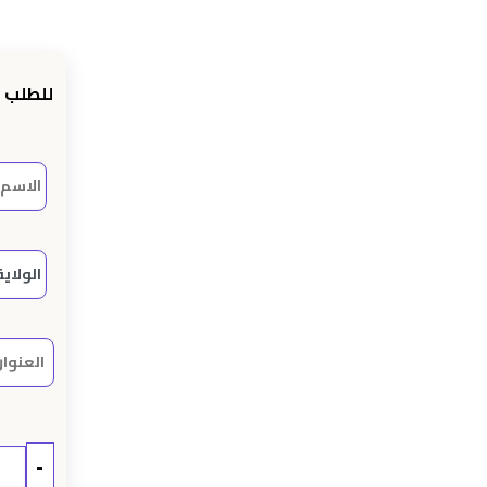
Le
prix
actuel
للطلب 
st :
د.ج 23500.
د.ج 26500.
-