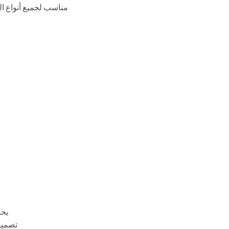
• مناسب لجميع أنواع ا
• ي
• تصم