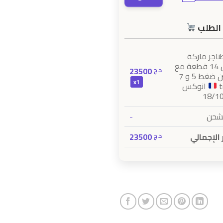
الطلب
اجر ماركة
تيركس 14 قطعة مع
23500
د.ج
طنجرتين ضغط 5 و 7
x1
انوكس
لشحن
-
الإجمالي
23500
د.ج