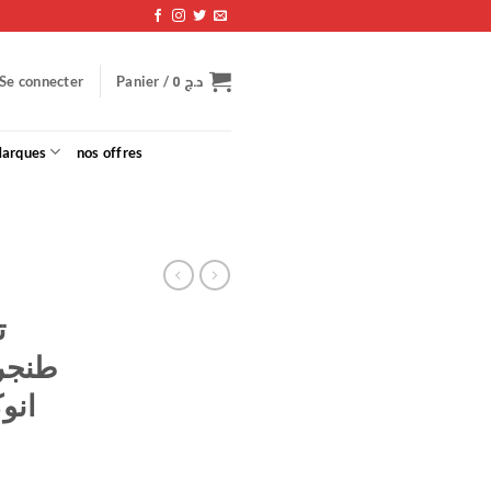
د.ج
0
Se connecter
Panier /
arques
nos offres