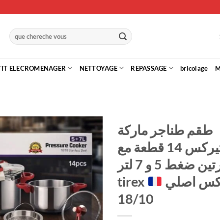
Recherche
pour :
TIT ELECROMENAGER
NETTOYAGE
REPASSAGE
bricolage
M
طقم طناجر ماركة
تيركس 14 قطعة مع
Ajouter
à la liste
طنجرتين ضغط 5 و 7 لتر
de
souhaits
انوكس اصلي
tirex
18/10