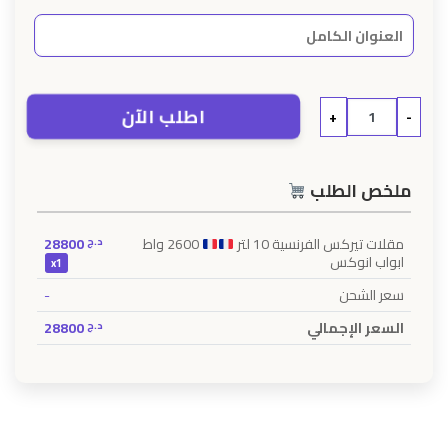
اطلب الآن
+
-
ملخص الطلب
28800
د.ج
2600 واط
مقلات تيركس الفرنسية 10 لتر
ابواب انوكس
x1
-
سعر الشحن
28800
د.ج
السعر الإجمالي