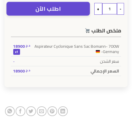
اطلب الآن
+
-
ملخص الطلب
18900
د.ج
Aspirateur Cyclonique Sans Sac Bomann- 700W
-Germany
x1
-
سعر الشحن
18900
د.ج
السعر الإجمالي