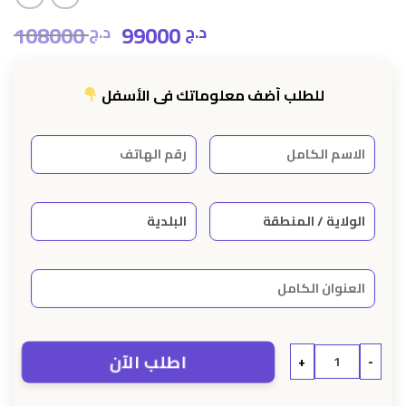
108000
99000
د.ج
د.ج
Le
Le
prix
prix
initial
actuel
للطلب أضف معلوماتك في الأسفل
était :
est :
د.ج 99000.
د.ج 108000.
اطلب الآن
+
-