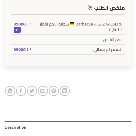
ملخص الطلب
99000
د.ج
شواية اللحم بالغاز
Barbecue A GAZ VALBERG
الالمانية
x1
-
سعر الشحن
99000
د.ج
السعر الإجمالي
Description