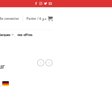
0
د.ج
Se connecter
Panier /
arques
nos offres
ur
L
Le