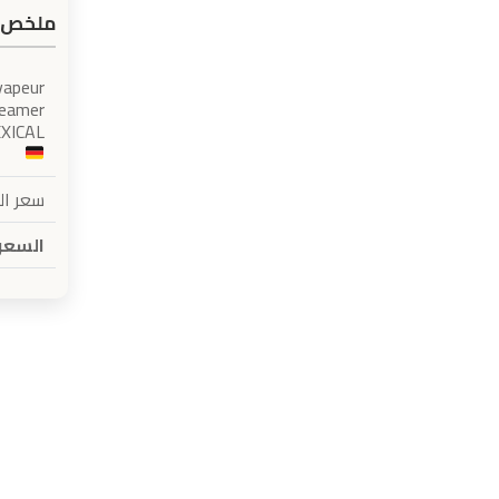
ملخص 
vapeur
teamer
XICAL
سعر ا
السعر 