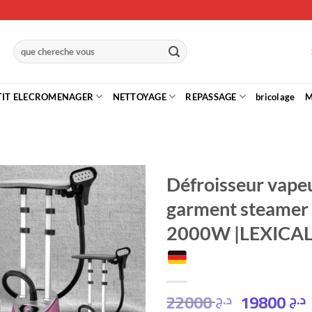
Recherche
pour :
TIT ELECROMENAGER
NETTOYAGE
REPASSAGE
bricolage
M
Défroisseur vape
garment steamer
Ajouter
à la liste
2000W |LEXICA
de
souhaits
22000
19800
د.ج
د.ج
Le