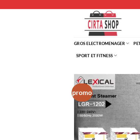
Passer
au
contenu
GROS ELECTROMENAGER
PE
SPORT ET FITNESS
promo