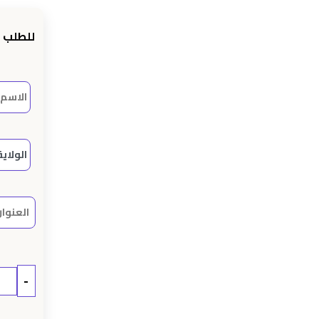
prix
actuel
للطلب 
st :
د.ج 19800.
د.ج 22000.
-