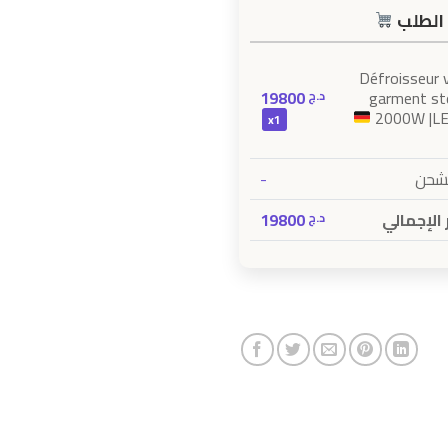
الطلب
Défroisseur 
19800
garment s
د.ج
2000W |LE
x1
-
لشحن
19800
الإجمالي
د.ج