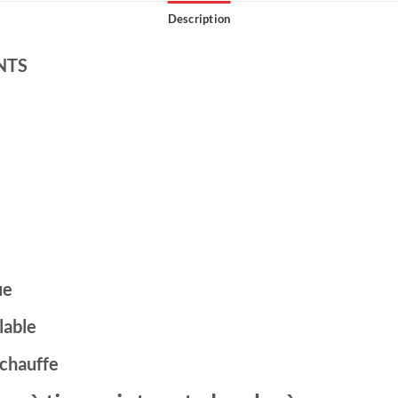
Description
NTS
ue
lable
rchauffe