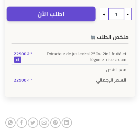
اطلب الآن
+
-
ملخص الطلب
22900
د.ج
Extracteur de jus lexical 250w 2in1 fruité et
légume + ice cream
x1
-
سعر الشحن
22900
د.ج
السعر الإجمالي