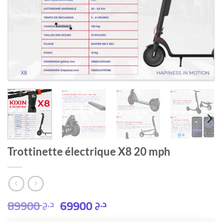
Trottinette électrique X8 20 mph
89900
69900
د.ج
د.ج
Le
Le
prix
prix