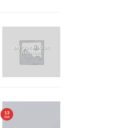
BATTEUR MIXEUR
HACHOIR
13
Oct