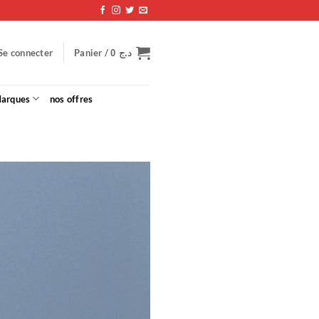
Panier /
Se connecter
0
د.ج
arques
nos offres