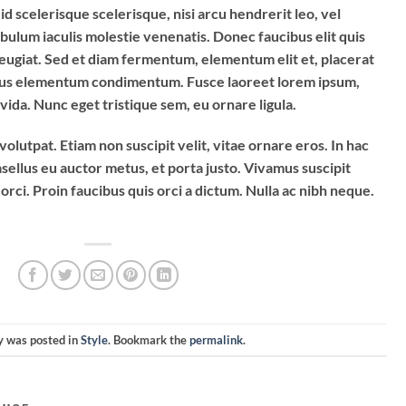
d scelerisque scelerisque, nisi arcu hendrerit leo, vel
tibulum iaculis molestie venenatis. Donec faucibus elit quis
s feugiat. Sed et diam fermentum, elementum elit et, placerat
ellus elementum condimentum. Fusce laoreet lorem ipsum,
vida. Nunc eget tristique sem, eu ornare ligula.
 volutpat. Etiam non suscipit velit, vitae ornare eros. In hac
sellus eu auctor metus, et porta justo. Vivamus suscipit
rci. Proin faucibus quis orci a dictum. Nulla ac nibh neque.
y was posted in
Style
. Bookmark the
permalink
.