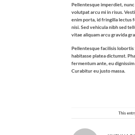
Pellentesque imperdiet, nunc i
volutpat arcu mi in risus. Ves
enim porta, id fringilla lectu
nisi. Sed vehicula nibh sed t
vitae aliquam arcu gravida gra
Pellentesque facilisis lobortis
habitasse platea dictumst. Pha
fermentum ante, eu dignissim o
Curabitur eu justo massa.
This entr