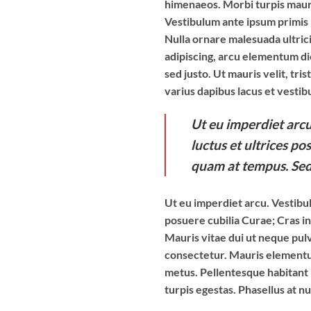
himenaeos. Morbi turpis mauri
Vestibulum ante ipsum primis i
Nulla ornare malesuada ultricie
adipiscing, arcu elementum dic
sed justo. Ut mauris velit, tr
varius dapibus lacus et vestib
Ut eu imperdiet arcu
luctus et ultrices p
quam at tempus. Sed
Ut eu imperdiet arcu. Vestibul
posuere cubilia Curae; Cras i
Mauris vitae dui ut neque pulv
consectetur. Mauris elementum
metus. Pellentesque habitant 
turpis egestas. Phasellus at nu