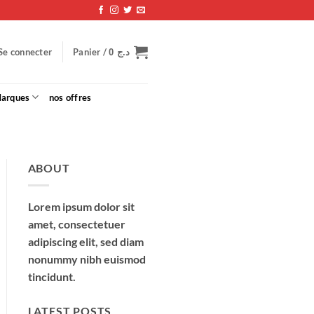
Panier /
Se connecter
0
د.ج
arques
nos offres
ABOUT
Lorem ipsum dolor sit
amet, consectetuer
adipiscing elit, sed diam
nonummy nibh euismod
tincidunt.
LATEST POSTS