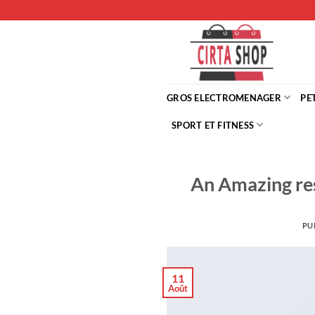
Passer
au
contenu
GROS ELECTROMENAGER
PE
SPORT ET FITNESS
An Amazing re
PU
11
Août