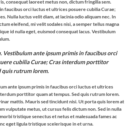
s, consequat laoreet metus non, dictum fringilla sem.
n faucibus orci luctus et ultrices posuere cubilia Curae;
s. Nulla luctus velit diam, at lacinia odio aliquam nec. In
tum eleifend, mi velit sodales nisi, a semper tellus magna
istique id nulla eget, euismod consequat lacus. Vestibulum
ulum.
. Vestibulum ante ipsum primis in faucibus orci
osuere cubilia Curae; Cras interdum porttitor
 quis rutrum lorem.
um ante ipsum primis in faucibus orci luctus et ultrices
nterdum porttitor quam at tempus. Sed quis rutrum lorem.
inar mattis. Mauris sed tincidunt nisi. Ut porta quis lorem at
 vulputate metus, ut cursus felis dictum non. Sed in nulla
morbi tristique senectus et netus et malesuada fames ac
nc eget ligula tristique scelerisque in et urna.