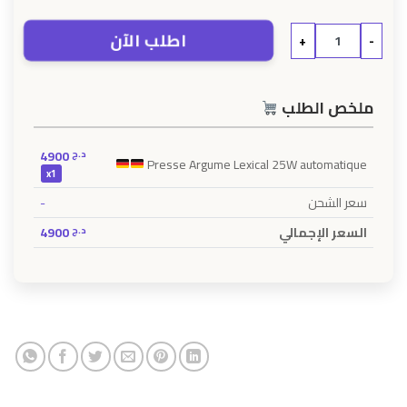
اطلب الآن
+
-
ملخص الطلب
4900
د.ج
Presse Argume Lexical 25W automatique
x1
-
سعر الشحن
4900
د.ج
السعر الإجمالي